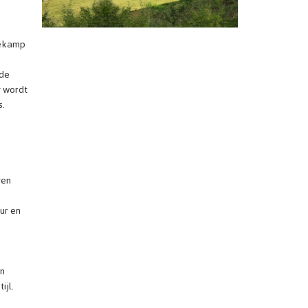
nekamp
 de
g wordt
s.
gen
ur en
en
ijl.