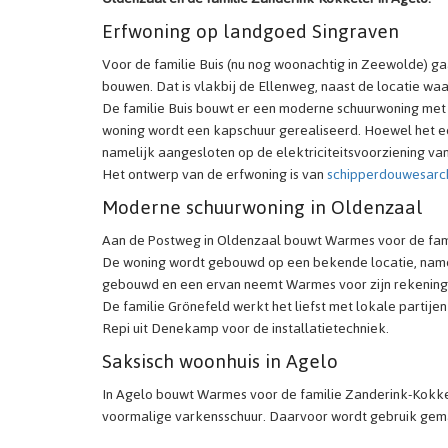
Erfwoning op landgoed Singraven
Voor de familie Buis (nu nog woonachtig in Zeewolde) 
bouwen. Dat is vlakbij de Ellenweg, naast de locatie wa
De familie Buis bouwt er een moderne schuurwoning met
woning wordt een kapschuur gerealiseerd. Hoewel het e
namelijk aangesloten op de elektriciteitsvoorziening v
Het ontwerp van de erfwoning is van
schipperdouwesarch
Moderne schuurwoning in Oldenzaal
Aan de Postweg in Oldenzaal bouwt Warmes voor de fam
De woning wordt gebouwd op een bekende locatie, nameli
gebouwd en een ervan neemt Warmes voor zijn rekening
De familie Grönefeld werkt het liefst met lokale partij
Repi uit Denekamp voor de installatietechniek.
Saksisch woonhuis in Agelo
In Agelo bouwt Warmes voor de familie Zanderink-Kokke
voormalige varkensschuur. Daarvoor wordt gebruik gemaa