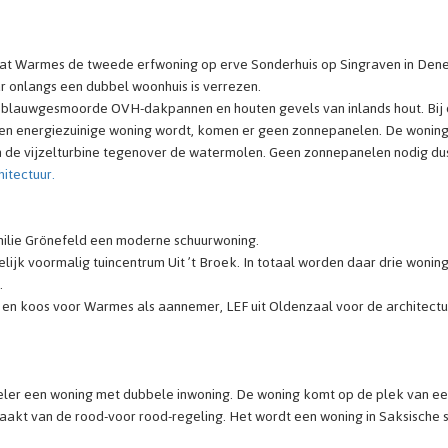
gaat Warmes de tweede erfwoning op erve Sonderhuis op Singraven in De
ar onlangs een dubbel woonhuis is verrezen.
 blauwgesmoorde OVH-dakpannen en houten gevels van inlands hout. Bij
en energiezuinige woning wordt, komen er geen zonnepanelen. De wonin
an de vijzelturbine tegenover de watermolen. Geen zonnepanelen nodig du
itectuur.
ilie Grönefeld een moderne schuurwoning.
jk voormalig tuincentrum Uit ’t Broek. In totaal worden daar drie wonin
.
en en koos voor Warmes als aannemer, LEF uit Oldenzaal voor de architectu
ler een woning met dubbele inwoning. De woning komt op de plek van e
kt van de rood-voor rood-regeling. Het wordt een woning in Saksische st