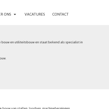
R ONS
VACATURES
CONTACT
ouw en utiliteitsbouw en staat bekend als specialist in
bouw.
e bouw van stallen, loodsen, machinebergingen,