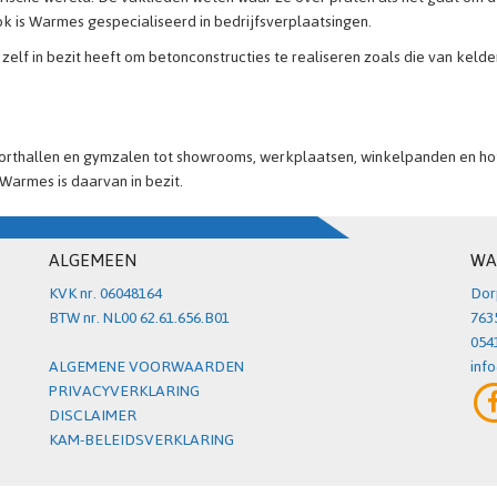
 is Warmes gespecialiseerd in bedrijfsverplaatsingen.
lf in bezit heeft om betonconstructies te realiseren zoals die van kelder
 sporthallen en gymzalen tot showrooms, werkplaatsen, winkelpanden en h
 Warmes is daarvan in bezit.
ALGEMEEN
WA
KVK nr. 06048164
Dor
BTW nr. NL00 62.61.656.B01
763
054
ALGEMENE VOORWAARDEN
inf
PRIVACYVERKLARING
DISCLAIMER
KAM-BELEIDSVERKLARING