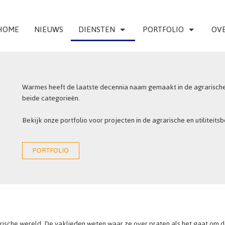
HOME
NIEUWS
DIENSTEN
PORTFOLIO
OVE
Warmes heeft de laatste decennia naam gemaakt in de agrarische b
beide categorieën.
Bekijk onze portfolio voor projecten in de agrarische en utiliteits
PORTFOLIO
ische wereld. De vaklieden weten waar ze over praten als het gaat om d