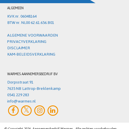
ALGEMEEN
KVK nr. 06048164
BTW nr. NL00 62.61.656.B01
ALGEMENE VOORWAARDEN
PRIVACYVERKLARING
DISCLAIMER
KAM-BELEIDSVERKLARING
WARMES AANNEMERSBEDRIJF BV
Dorpsstraat 91
7635 NB Lattrop-Breklenkamp
0541 229 283
info@warmes.nl
© Copyright 2026
Aannemersbedrijf Warmes
Alle rechten voorbehouden.