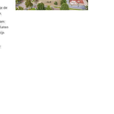
je de
e.
nam:
 laten
ijn
g