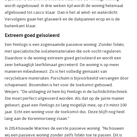
wordt opgebouwd. In drie weken tijd wordt de woning helemaal
afgebouwd tot casco klaar. Dan is het al wind- en waterdicht.
Vervolgens gaan het glaswerk en de dakpannen erop en is de
buitenkant klaar.
Extreem goed geïsoleerd
Een Finnlogs is een zogenaamde passieve woning. Zonder foliën,
met specialistische isolatiematerialen die ook vocht reguleren.
Daardoor is de woning extreem goed geïsoleerd en wordt een
zeer behaaglijk leefklimaat gecreëerd. De woning is op meer
manieren milieubewust. Zo is het volledig gemaakt van
recyclebare materialen. Purschuim is bijvoorbeeld vervangen door
schapenwol. Bovendien is het voor de toekomst gebouwd.
Weijers: “De uitdaging zit hem bij Finnlogs in de luchtdichttechniek.
Die moet perfect uitgevoerd worden. Als dat op de juiste manier
gebeurt, gaat een Finnlogs zo lang mogelijk mee, op z’n minst 100
jaar. Echt een woning voor de toekomst dus. Deze blijft nog heel
lang aan de Korenmorsweg staan.”
In 2014 bouwde Warmes de eerste passieve woning. “Nu bouwen
wij een passieve woning zonder zelfs foliën toe te passen. Dit is