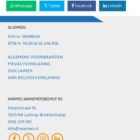
Whatsapp
Twitter
Facebook
LinkedIn
ALGEMEEN
KVK nr. 06048164
BTW nr. NL00 62.61.656.B01
ALGEMENE VOORWAARDEN
PRIVACYVERKLARING
DISCLAIMER
KAM-BELEIDSVERKLARING
WARMES AANNEMERSBEDRIJF BV
Dorpsstraat 91
7635 NB Lattrop-Breklenkamp
0541 229 283
info@warmes.nl