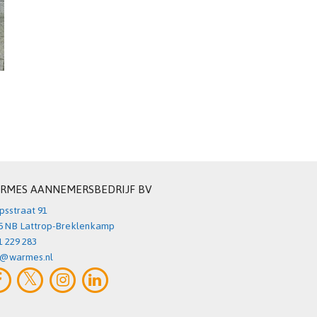
RMES AANNEMERSBEDRIJF BV
psstraat 91
5 NB Lattrop-Breklenkamp
1 229 283
o@warmes.nl