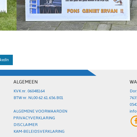
kedIn
ALGEMEEN
WA
KVK nr. 06048164
Dor
BTW nr. NL00 62.61.656.B01
763
054
ALGEMENE VOORWAARDEN
inf
PRIVACYVERKLARING
DISCLAIMER
KAM-BELEIDSVERKLARING