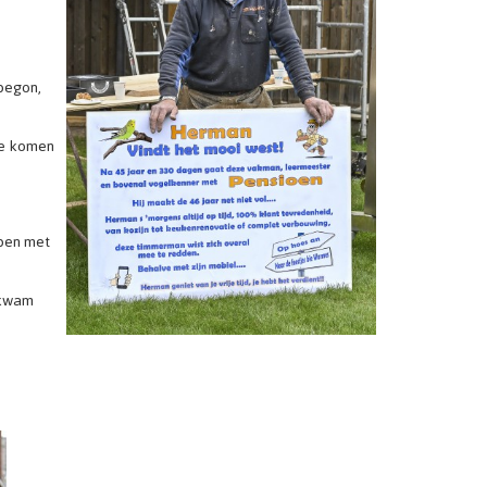
 begon,
te komen
epen met
 kwam