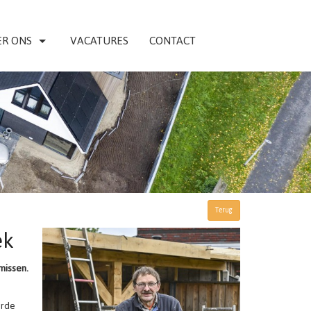
R ONS
VACATURES
CONTACT
Terug
ek
missen.
erde