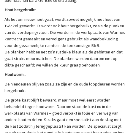
allemaal hun karakteristieke uitstraling.
Hout hergebruikt
Als het om nieuw hout gaat, wordt zoveel mogelijk met hout van
Twickel gewerkt. Er wordt ook hout hergebruikt, zoals de planken
van de verdiepingsvloer. Die worden in de werkplaats van Warmes
kantrecht gemaakt en vervolgens gebruikt als wandbekleding
voor de gezamenlijke ruimte in de toekomstige B&B.
De planken hebben net zo’n rustieke kleur als de gebinten en dat
gaat straks mooi matchen. De planken worden daarom niet op
dikte geschaafd; we willen de kleur graag behouden.
Houtworm...
De niendeuren blijven zoals ze zijn en de oude loopdeuren worden
hergebruikt.
De grote kast blijft bewaard, maar moet wel eerst worden
behandeld tegen houtworm. Daarom staat de kast nu in de
werkplaats van Warmes – goed verpakt in folie en ver weg van
andere houten delen. Straks gaat een specialist aan de slag met
de kast zodat hij teruggeplaatst kan worden. De specialist zorgt
er ook voor dat in het pand alle houtworm wordt bestreden en het