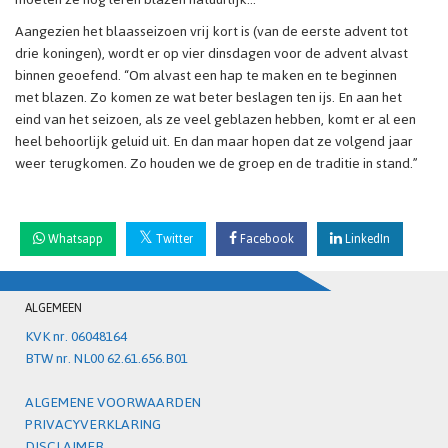
Aangezien het blaasseizoen vrij kort is (van de eerste advent tot
drie koningen), wordt er op vier dinsdagen voor de advent alvast
binnen geoefend. “Om alvast een hap te maken en te beginnen
met blazen. Zo komen ze wat beter beslagen ten ijs. En aan het
eind van het seizoen, als ze veel geblazen hebben, komt er al een
heel behoorlijk geluid uit. En dan maar hopen dat ze volgend jaar
weer terugkomen. Zo houden we de groep en de traditie in stand.”
Whatsapp
Twitter
Facebook
LinkedIn
ALGEMEEN
KVK nr. 06048164
BTW nr. NL00 62.61.656.B01
ALGEMENE VOORWAARDEN
PRIVACYVERKLARING
DISCLAIMER