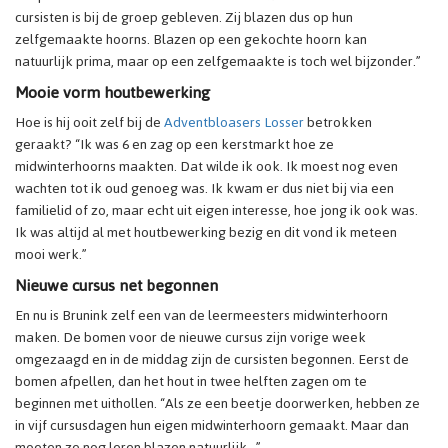
cursisten is bij de groep gebleven. Zij blazen dus op hun
zelfgemaakte hoorns. Blazen op een gekochte hoorn kan
natuurlijk prima, maar op een zelfgemaakte is toch wel bijzonder.”
Mooie vorm houtbewerking
Hoe is hij ooit zelf bij de
Adventbloasers Losser
betrokken
geraakt? “Ik was 6 en zag op een kerstmarkt hoe ze
midwinterhoorns maakten. Dat wilde ik ook. Ik moest nog even
wachten tot ik oud genoeg was. Ik kwam er dus niet bij via een
familielid of zo, maar echt uit eigen interesse, hoe jong ik ook was.
Ik was altijd al met houtbewerking bezig en dit vond ik meteen
mooi werk.”
Nieuwe cursus net begonnen
En nu is Brunink zelf een van de leermeesters midwinterhoorn
maken. De bomen voor de nieuwe cursus zijn vorige week
omgezaagd en in de middag zijn de cursisten begonnen. Eerst de
bomen afpellen, dan het hout in twee helften zagen om te
beginnen met uithollen. “Als ze een beetje doorwerken, hebben ze
in vijf cursusdagen hun eigen midwinterhoorn gemaakt. Maar dan
moeten ze nog leren blazen natuurlijk…”