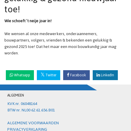
toe!
Wie schoeft ’t neije joar in!
We wensen al onze medewerkers, onderaannemers,
bouwpartners, volgers, vrienden & bekenden een gelukkig &
gezond 2025 toe! Dat het maar een mooi bouwkundig jaar mag
worden.
Whatsapp
Twitter
Facebook
LinkedIn
ALGEMEEN
KVK nr. 06048164
BTW nr. NL00 62.61.656.B01
ALGEMENE VOORWAARDEN
PRIVACYVERKLARING