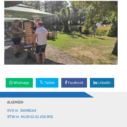
Whatsapp
Twitter
Facebook
LinkedIn
ALGEMEEN
KVK nr. 06048164
BTW nr. NL00 62.61.656.B01