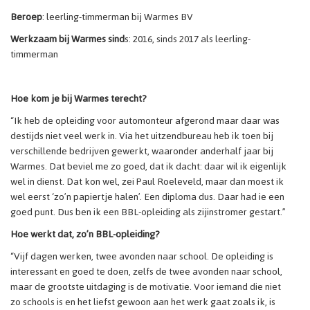
Beroep
: leerling-timmerman bij Warmes BV
Werkzaam bij Warmes sind
s: 2016, sinds 2017 als leerling-
timmerman
Hoe kom je bij Warmes terecht?
“Ik heb de opleiding voor automonteur afgerond maar daar was
destijds niet veel werk in. Via het uitzendbureau heb ik toen bij
verschillende bedrijven gewerkt, waaronder anderhalf jaar bij
Warmes. Dat beviel me zo goed, dat ik dacht: daar wil ik eigenlijk
wel in dienst. Dat kon wel, zei Paul Roeleveld, maar dan moest ik
wel eerst ‘zo’n papiertje halen’. Een diploma dus. Daar had ie een
goed punt. Dus ben ik een BBL-opleiding als zijinstromer gestart.”
Hoe werkt dat, zo’n BBL-opleiding?
“Vijf dagen werken, twee avonden naar school. De opleiding is
interessant en goed te doen, zelfs de twee avonden naar school,
maar de grootste uitdaging is de motivatie. Voor iemand die niet
zo schools is en het liefst gewoon aan het werk gaat zoals ik, is