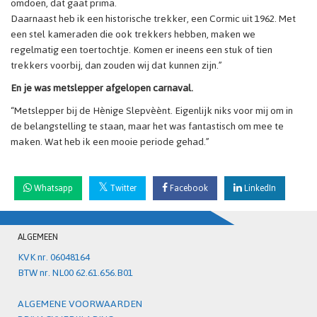
omdoen, dat gaat prima.
Daarnaast heb ik een historische trekker, een Cormic uit 1962. Met
een stel kameraden die ook trekkers hebben, maken we
regelmatig een toertochtje. Komen er ineens een stuk of tien
trekkers voorbij, dan zouden wij dat kunnen zijn.”
En je was metslepper afgelopen carnaval.
“Metslepper bij de Hènige Slepvèènt. Eigenlijk niks voor mij om in
de belangstelling te staan, maar het was fantastisch om mee te
maken. Wat heb ik een mooie periode gehad.”
Whatsapp
Twitter
Facebook
LinkedIn
ALGEMEEN
KVK nr. 06048164
BTW nr. NL00 62.61.656.B01
ALGEMENE VOORWAARDEN