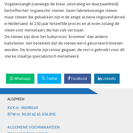
Vogelensangh (vanwege de kleur, uitstraling en duurzaamheid)
betreffen het ‘organische’ stenen. Geen fabrieksmatige stenen
maar stenen die gebakken zijn in de enige actieve ringovenfabriek
in Nederland. Al 150 jaar hetzelfde proces en al even zolang dé
steen voor metselaars die hun vak verstaan.
De stenen zijn door het bakproces ‘krommer’ dan andere
bakstenen. Het betekent dat de stenen eerst gesorteerd moeten
worden. De kromste zijn retour gegaan, de rest is gebruikt voor dit
sterke staaltje specialistisch metselwerk.
Whatsapp
Twitter
Facebook
LinkedIn
ALGEMEEN
KVK nr. 06048164
BTW nr. NL00 62.61.656.B01
ALGEMENE VOORWAARDEN