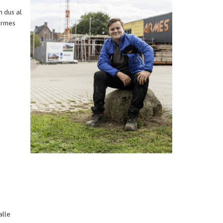
n dus al
armes
alle