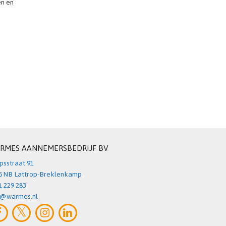
en en
RMES AANNEMERSBEDRIJF BV
psstraat 91
5 NB Lattrop-Breklenkamp
1 229 283
o@warmes.nl