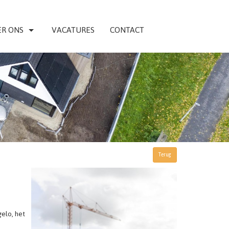
R ONS
VACATURES
CONTACT
Terug
elo, het