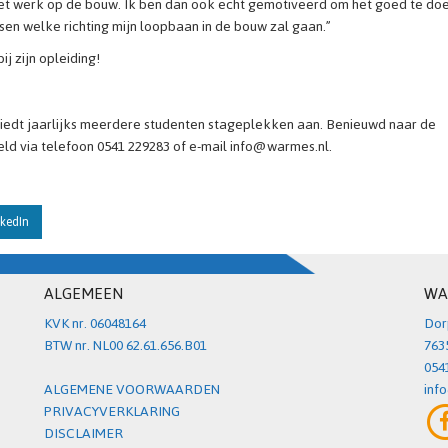
 het werk op de bouw. Ik ben dan ook echt gemotiveerd om het goed te do
ssen welke richting mijn loopbaan in de bouw zal gaan.”
 zijn opleiding!
biedt jaarlijks meerdere studenten stageplekken aan. Benieuwd naar de
d via telefoon 0541 229283 of e-mail info@warmes.nl.
kedIn
ALGEMEEN
WA
KVK nr. 06048164
Dor
BTW nr. NL00 62.61.656.B01
763
054
ALGEMENE VOORWAARDEN
inf
PRIVACYVERKLARING
DISCLAIMER