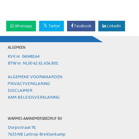
Whatsapp
Twitter
Facebook
LinkedIn
ALGEMEEN
KVK nr. 06048164
BTW nr. NL00 62.61.656.B01
ALGEMENE VOORWAARDEN
PRIVACYVERKLARING
DISCLAIMER
KAM-BELEIDSVERKLARING
WARMES AANNEMERSBEDRIJF BV
Dorpsstraat 91
7635 NB Lattrop-Breklenkamp