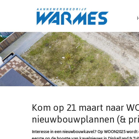
Kom op 21 maart naar WOO
nieuwbouwplannen (& pri
Interesse in een nieuwbouwkavel? Op WOON2025 wordt e
eerste op de hoogte van kavelnieuws in Dinkelland & Tu