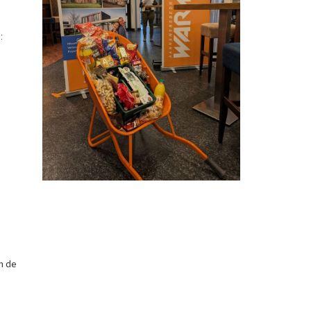
:
m de