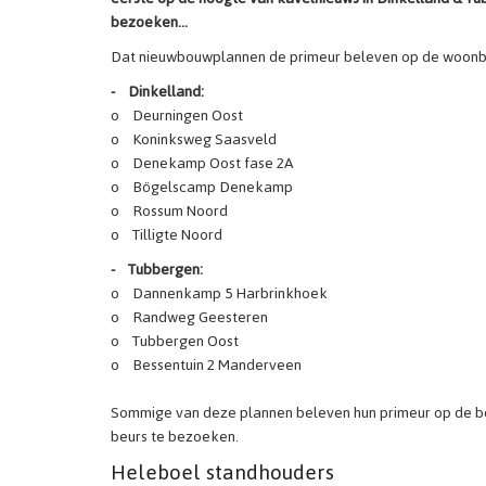
bezoeken…
Dat nieuwbouwplannen de primeur beleven op de woonbeur
- Dinkelland:
o Deurningen Oost
o Koninksweg Saasveld
o Denekamp Oost fase 2A
o Bögelscamp Denekamp
o Rossum Noord
o Tilligte Noord
- Tubbergen:
o Dannenkamp 5 Harbrinkhoek
o Randweg Geesteren
o Tubbergen Oost
o Bessentuin 2 Manderveen
Sommige van deze plannen beleven hun primeur op de beu
beurs te bezoeken.
Heleboel standhouders