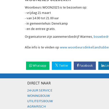
Woonbeurs WOON2025 is te bezoeken op:
- vrijdag 21 maart
- van 14.00 tot 21.00 uur
- in gemeentehuis Denekamp
- en de entree gratis.
Organisatoren zijn aannemersbedrijf Warmes,
bouwbedri
Alle info is te vinden op
www.woonbeursdinkellandtubber
Whatsapp
Twitter
Facebook
Lin
DIRECT NAAR
24-UUR SERVICE
WONINGBOUW
UTILITEITSBOUW
AGRARISCH