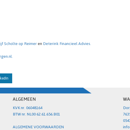
jf Scholte op Reimer
en
Deterink Financieel Advies.
gen.nl.
kedIn
ALGEMEEN
WA
KVK nr. 06048164
Dor
BTW nr. NL00 62.61.656.B01
763
054
ALGEMENE VOORWAARDEN
inf