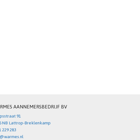
RMES AANNEMERSBEDRIJF BV
psstraat 91
5 NB Lattrop-Breklenkamp
1 229 283
o@warmes.nl