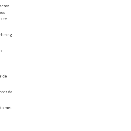
tecten
aus
s te
rlening
n
r de
ordt de
oto met