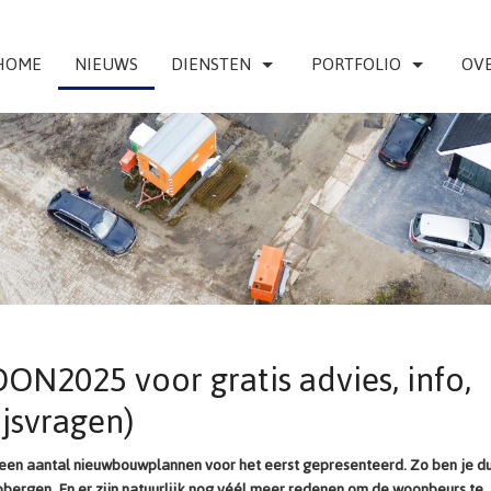
HOME
NIEUWS
DIENSTEN
PORTFOLIO
OVE
N2025 voor gratis advies, info,
jsvragen)
en aantal nieuwbouwplannen voor het eerst gepresenteerd. Zo ben je du
bbergen. En er zijn natuurlijk nog véél meer redenen om de woonbeurs te