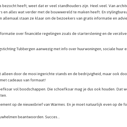
bezocht heeft, weet dat er veel standhouders zijn. Heel veel. Van archi
s en alles wat verder met de bouwwereld te maken heeft. En stylingbure
En allemaal staan ze klaar om de bezoekers van gratis informatie en advie
matie over financiële regelingen zoals de starterslening en de verzilve
gstichting Tubbergen aanwezig met info over huurwoningen, sociale huur e
t alleen door de mooi ingerichte stands en de bedrijvigheid, maar ook doo
 met cadeaus van formaat!
schoefkoar vol boodschappen. Die schoefkoar mag je dus ook houden. Dat w
tten.
ement op de nieuwsbrief van Warmes. En je moet natuurlijk even op de f
bouwhelmen beantwoorden. Succes…