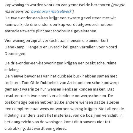
kapwoningen worden voorzien van gemetselde berenoren
(google
maar eens op ‘
berenoren metselwerk
’)
.
De twee-onder-een-kap krijgt een zwarte gevelsteen met wit
keimwerk, de drie-onder-een-kap wordt uitgevoerd met een
antraciet-zwarte plint met roodbruine gevelstenen.
Vier woningen zijn al verkocht aan mensen die binnenkort
Denekamp, Hengelo en Overdinkel gaan verruilen voor Noord
Deurningen.
De drie-onder-een-kapwoningen krijgen een praktische, ruime
indeling.
De nieuwe bewoners van het dubbele blok hebben samen met
architect Tom Olde Dubbelink van Architom een schetsontwerp
gemaakt waarin ze hun wensen kenbaar konden maken. Dat
resulteerde in twee heel verscheidene ontwerpschetsen. De
toekomstige buren hebben zúlke andere wensen dat ze allebei
een compleet naar wens ontworpen woning krijgen. Niet alleen de
indeling is anders, zelfs het materiaal van de kozijnen verschilt. In
het aangezicht van de woningen komt dit trouwens niet tot
uitdrukking; dat wordt een geheel.