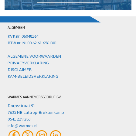
ALGEMEEN
KVK nr. 06048164
BTW nr. NL00 62.61.656.B01
ALGEMENE VOORWAARDEN
PRIVACYVERKLARING
DISCLAIMER
KAM-BELEIDSVERKLARING
WARMES AANNEMERSBEDRIJF BV
Dorpsstraat 91
7635 NB Lattrop-Breklenkamp
0541 229 283
info@warmes.nl