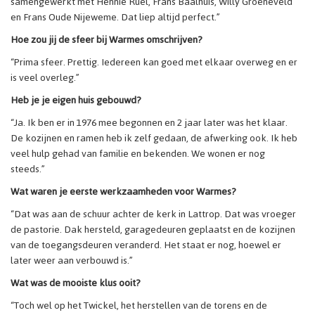
samengewerkt met Hennie Ruel, Frans Baalhuis, Willy Groeneveld
en Frans Oude Nijeweme. Dat liep altijd perfect.”
Hoe zou jij de sfeer bij Warmes omschrijven?
“Prima sfeer. Prettig. Iedereen kan goed met elkaar overweg en er
is veel overleg.”
Heb je je eigen huis gebouwd?
“Ja. Ik ben er in 1976 mee begonnen en 2 jaar later was het klaar.
De kozijnen en ramen heb ik zelf gedaan, de afwerking ook. Ik heb
veel hulp gehad van familie en bekenden. We wonen er nog
steeds.”
Wat waren je eerste werkzaamheden voor Warmes?
“Dat was aan de schuur achter de kerk in Lattrop. Dat was vroeger
de pastorie. Dak hersteld, garagedeuren geplaatst en de kozijnen
van de toegangsdeuren veranderd. Het staat er nog, hoewel er
later weer aan verbouwd is.”
Wat was de mooiste klus ooit?
“Toch wel op het Twickel, het herstellen van de torens en de