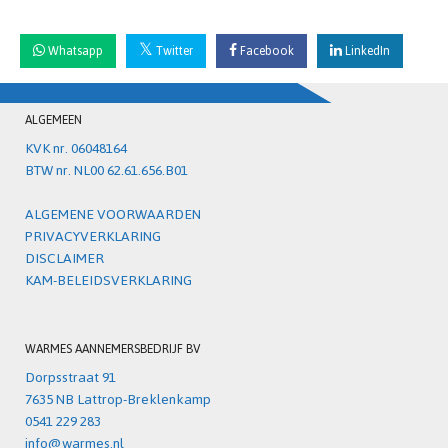
Whatsapp
Twitter
Facebook
LinkedIn
ALGEMEEN
KVK nr. 06048164
BTW nr. NL00 62.61.656.B01
ALGEMENE VOORWAARDEN
PRIVACYVERKLARING
DISCLAIMER
KAM-BELEIDSVERKLARING
WARMES AANNEMERSBEDRIJF BV
Dorpsstraat 91
7635 NB Lattrop-Breklenkamp
0541 229 283
info@warmes.nl