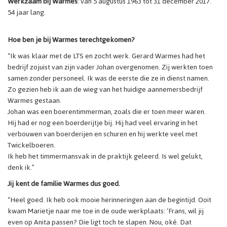
Werkzaam bij Warmes
: van 5 augustus 1963 tot 31 december 2017.
54 jaar lang.
Hoe ben je bij Warmes terechtgekomen?
“Ik was klaar met de LTS en zocht werk. Gerard Warmes had het
bedrijf zojuist van zijn vader Johan overgenomen. Zij werkten toen
samen zonder personeel. Ik was de eerste die ze in dienst namen.
Zo gezien heb ik aan de wieg van het huidige aannemersbedrijf
Warmes gestaan.
Johan was een boerentimmerman, zoals die er toen meer waren.
Hij had er nog een boerderijtje bij. Hij had veel ervaring in het
verbouwen van boerderijen en schuren en hij werkte veel met
Twickelboeren.
Ik heb het timmermansvak in de praktijk geleerd. Is wel gelukt,
denk ik.”
Jij kent de familie Warmes dus goed.
“Heel goed. Ik heb ook mooie herinneringen aan de begintijd. Ooit
kwam Marietje naar me toe in de oude werkplaats: ‘Frans, wil jij
even op Anita passen? Die ligt toch te slapen. Nou, oké. Dat