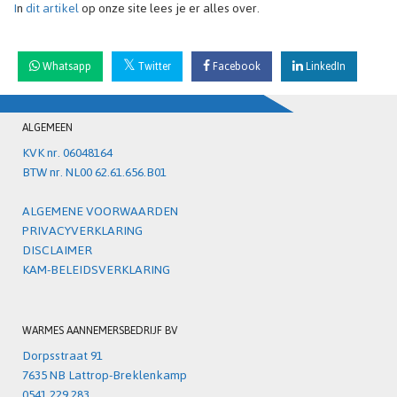
I
n
dit artikel
op onze site lees je er alles over.
Whatsapp
Twitter
Facebook
LinkedIn
ALGEMEEN
KVK nr. 06048164
BTW nr. NL00 62.61.656.B01
ALGEMENE VOORWAARDEN
PRIVACYVERKLARING
DISCLAIMER
KAM-BELEIDSVERKLARING
WARMES AANNEMERSBEDRIJF BV
Dorpsstraat 91
7635 NB Lattrop-Breklenkamp
0541 229 283